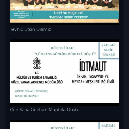
Tevhid Etsin Dilimiz
Çün Sana Gönlüm Müptela Düştü