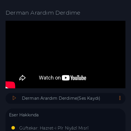
Derman Arardım Derdime
Derman Arardım Derdime(Ses Kaydı)
Eser Hakkında
Güftekar: Hazret-i Pîr Niyâzî Mısrî