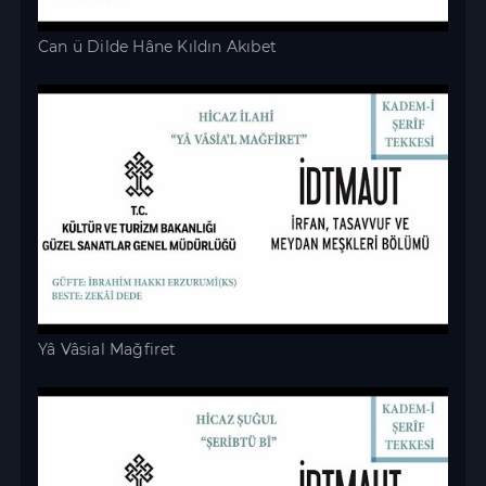
Can ü Dilde Hâne Kıldın Akıbet
Yâ Vâsial Mağfiret