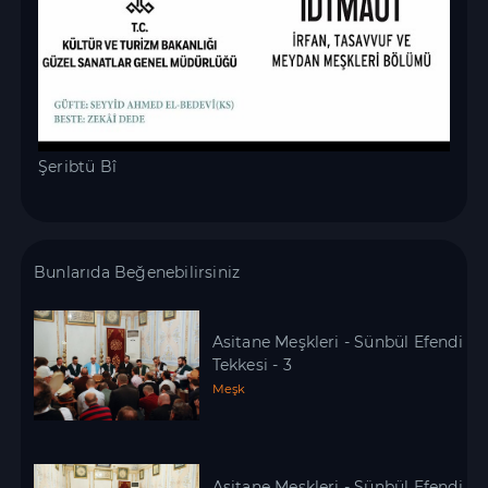
Şeribtü Bî
Bunlarıda Beğenebilirsiniz
Asitane Meşkleri - Sünbül Efendi
Tekkesi - 3
Meşk
Asitane Meşkleri - Sünbül Efendi