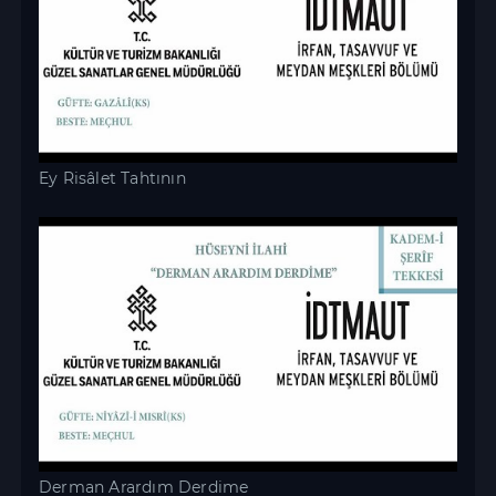
Ey Risâlet Tahtının
Derman Arardım Derdime