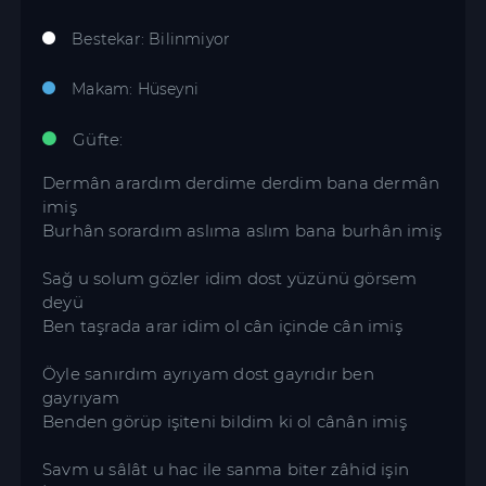
Bestekar: Bilinmiyor
Makam: Hüseyni
Güfte:
Dermân arardım derdime derdim bana dermân
imiş
Burhân sorardım aslıma aslım bana burhân imiş
Sağ u solum gözler idim dost yüzünü görsem
deyü
Ben taşrada arar idim ol cân içinde cân imiş
Öyle sanırdım ayrıyam dost gayrıdır ben
gayrıyam
Benden görüp işiteni bildim ki ol cânân imiş
Savm u sâlât u hac ile sanma biter zâhid işin